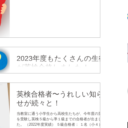
習得には時間がかかることもあり、大勢ではなく少人
数にて学び...
2023年度もたくさんの生徒
が英検合格しました！
2023年度も多くの小学生から高校生が英検を目指し、
素晴らしい結果が届いています。 ５級 小学4年 2名
４級 小学5年 1名 中学1年 1名 ３級 小学5年 １
英検合格者〜うれしい知ら
名 中学1年 ２名 中学2年 ２名 中学3年 ３名 準２
級 中学2年 ２名 中学3年 ５名...
せが続々と！
当教室に通う小学生から高校生たちが、今年度の英検
を受験し英検５級から準１級までの合格者が出まし
た。 （2022年度実績） ５級合格者： １名（小４）