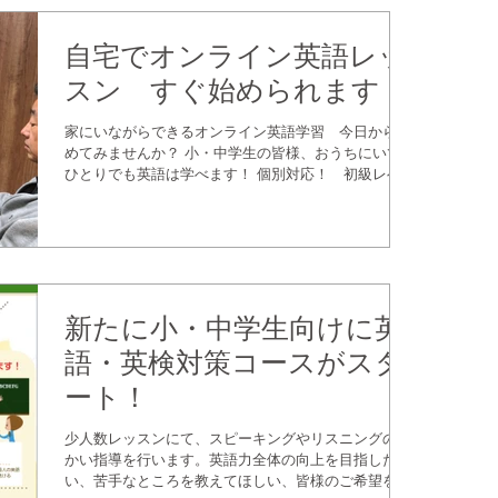
自宅でオンライン英語レッ
スン すぐ始められます！
家にいながらできるオンライン英語学習 今日から始
めてみませんか？ 小・中学生の皆様、おうちにいても
ひとりでも英語は学べます！ 個別対応！ 初級レベル
歓迎！ LINEがあればスマホだけでOK！ 通学ができ
ない今だからこそ、マンツーマンで英語学習に集中で
きます。小学生高学年、ま...
新たに小・中学生向けに英
語・英検対策コースがスタ
ート！
少人数レッスンにて、スピーキングやリスニングの細
かい指導を行います。英語力全体の向上を目指した
い、苦手なところを教えてほしい、皆様のご希望をお