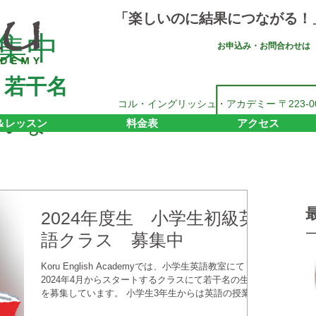
「楽しいのに結果につながる！
募集中
お申込み・お問合わせは
 若干名
コル・イングリッシュ・アカデミー 〒223-00
ていま
＆レッスン
料金表
アクセス
2024年度生 小学生初級英
語クラス 募集中
Koru English Academyでは、小学生英語教室にて
2024年4月からスタートするクラスにて若干名の生徒
を募集しています。 小学生3年生からは英語の授業も
導入され、5年生から成績対象になりました。 語学の