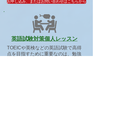
お申し込み、またはお問い合わせはこちらから
英語試験対策個人レッスン
TOEICや英検などの英語試験で高得
点を目指すために重要なのは、勉強
する時間よりも、その方法です。
問題を解き、答え合せをするという
従来の勉強法では限界があります。
Koru English Academyでは、これま
でやったことがない、という勉強法
で、英語の総合力をアップ、結果と
して英語試験の点数をアップさせま
す。マンツーマンですので日程変更
も可能、自分のペースで学習できま
す。